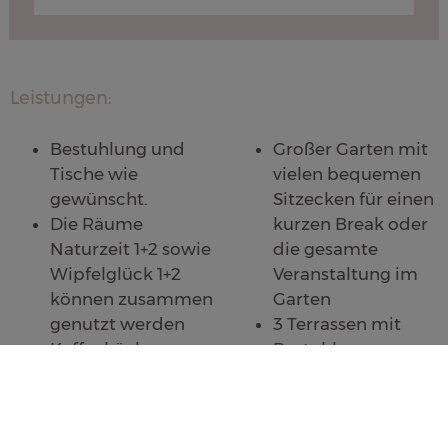
Leistungen:
Bestuhlung und
Großer Garten mit
Tische wie
vielen bequemen
gewünscht.
Sitzecken für einen
Die Räume
kurzen Break oder
Naturzeit 1+2 sowie
die gesamte
Wipfelglück 1+2
Veranstaltung im
können zusammen
Garten
genutzt werden
3 Terrassen mit
Kaffeeküche
Bestuhlung
Kostenlose
direkt am Wald
Parkplätze