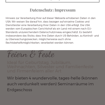
Wochenende
Datenschutz
Impressum
|
Tai Chi Chuan – Schnupperkurs am
Wochenende Termine: 24. – 26. April
Hinweis zur Verarbeitung Ihrer auf dieser Webseite erhobenen Daten in den
USA: Wir weisen Sie darauf hin, dass bezogen auf einzelne Cookies und
2026 09. – 11. Oktober 2026 Die Kurzform
Dienstleister eine Verarbeitung Ihrer Daten in den USA erfolgt. Die USA
werden vom Europäischen Gerichtshof als ein Land mit einem nach EU-
Standards unzureichendem Datenschutzniveau eingeschätzt. Es besteht
WEITERLESEN »
insbesondere das Risiko, dass Ihre Daten durch US-Behörden, zu Kontroll- und
zu Überwachungszwecken, möglicherweise auch ohne
Rechtsbehelfsmöglichkeiten, verarbeitet werden können.
Feiern & Feste
Ideal für Geburtstag, Jubiläum,
Weihnachten, Silvester und Familienfeste
und Firmenfeiern aller Art
Wir bieten 4 wundervolle, tages-helle (können
auch verdunkelt werden) Seminarräume im
Erdgeschoss