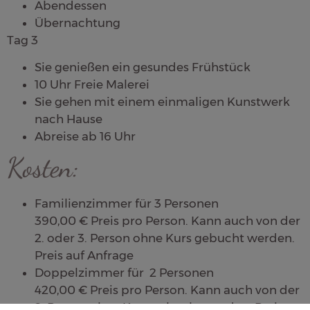
Abendessen
Übernachtung
Tag 3
Sie genießen ein gesundes Frühstück
10 Uhr Freie Malerei
Sie gehen mit einem einmaligen Kunstwerk
nach Hause
Abreise ab 16 Uhr
Kosten:
Familienzimmer für 3 Personen
390,00 € Preis pro Person. Kann auch von der
2. oder 3. Person ohne Kurs gebucht werden.
Preis auf Anfrage
Doppelzimmer für 2 Personen
420,00 € Preis pro Person. Kann auch von der
2. Person ohne Kurs gebucht werden. Preis