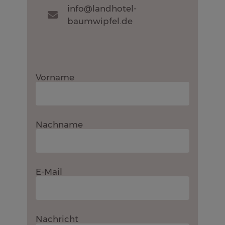
info@landhotel-
baumwipfel.de
Vorname
Nachname
E-Mail
Nachricht