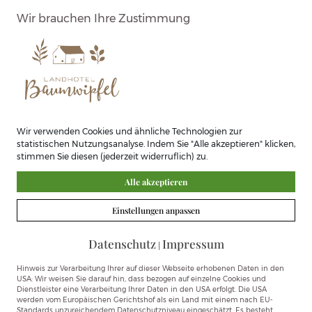
auf Anfrage.
Wir brauchen Ihre Zustimmung
Einzelzimmer
490,00 € Preis pro Person (Doppelzimmer zur
Alleinbenutzung mit Aufschlag)
Leistungen:
2 x Übernachtung im Einzelzimmer oder
Wir verwenden Cookies und ähnliche Technologien zur
Doppelzimmer, Bad/Dusche, WC
statistischen Nutzungsanalyse. Indem Sie "Alle akzeptieren" klicken,
2 x reichhaltiges Frühstück
stimmen Sie diesen (jederzeit widerruflich) zu.
1 x Mittagssnack
Alle akzeptieren
2 x Abendessen
Softdrinks zum Essen
Einstellungen anpassen
Kostenlose Parkplätze
11 Stunden Malen unter künstlerischer Anleitung
Datenschutz
Impressum
|
Arbeitsmaterial wie Papier, Farben, Pinsel,
Hinweis zur Verarbeitung Ihrer auf dieser Webseite erhobenen Daten in den
Überzieher.
USA: Wir weisen Sie darauf hin, dass bezogen auf einzelne Cookies und
Dienstleister eine Verarbeitung Ihrer Daten in den USA erfolgt. Die USA
Atelier kann auch außerhalb der Kurszeiten
werden vom Europäischen Gerichtshof als ein Land mit einem nach EU-
Standards unzureichendem Datenschutzniveau eingeschätzt. Es besteht